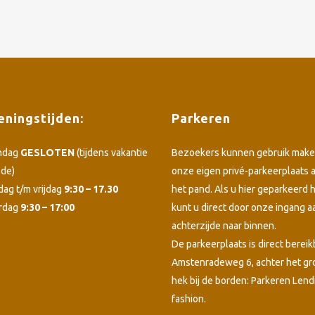
ningstijden:
Parkeren
ndag
GESLOTEN
(tijdens vakantie
Bezoekers kunnen gebruik make
ode)
onze eigen privé-parkeerplaats 
dag t/m vrijdag
9:30 – 17.30
het pand. Als u hier geparkeerd h
rdag
9:30 – 17:00
kunt u direct door onze ingang a
achterzijde naar binnen.
De parkeerplaats is direct bereik
Amstenradeweg 6, achter het g
hek bij de borden: Parkeren Lend
fashion.