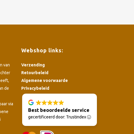
Webshop links:
n van
Verzending
achter
Retourbeleid
eeft,
Algemene voorwaarde
an de
Privacybeleid
4.8
baar via
Best beoordeelde service
roene
gecertificeerd door: Trustindex
i