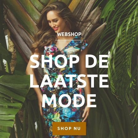
WEBSHOP
SHOP DE
LAATSTE
MODE
SHOP NU