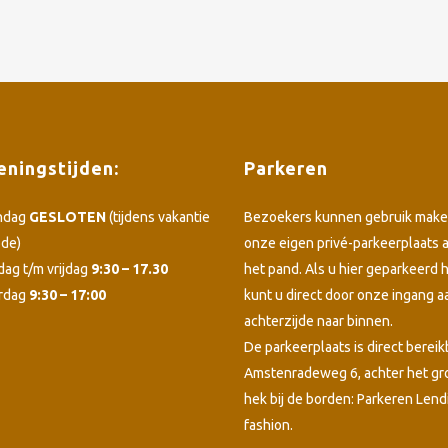
ningstijden:
Parkeren
ndag
GESLOTEN
(tijdens vakantie
Bezoekers kunnen gebruik make
ode)
onze eigen privé-parkeerplaats 
dag t/m vrijdag
9:30 – 17.30
het pand. Als u hier geparkeerd h
rdag
9:30 – 17:00
kunt u direct door onze ingang a
achterzijde naar binnen.
De parkeerplaats is direct bereik
Amstenradeweg 6, achter het g
hek bij de borden: Parkeren Lend
fashion.