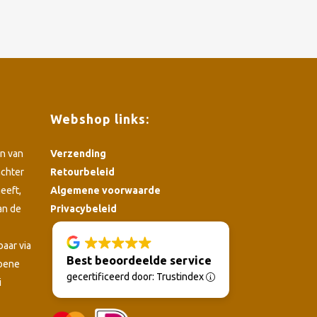
Webshop links:
n van
Verzending
achter
Retourbeleid
eeft,
Algemene voorwaarde
an de
Privacybeleid
4.8
baar via
Best beoordeelde service
roene
gecertificeerd door: Trustindex
i