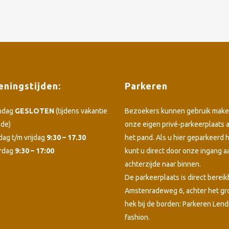
ningstijden:
Parkeren
ndag
GESLOTEN
(tijdens vakantie
Bezoekers kunnen gebruik make
ode)
onze eigen privé-parkeerplaats 
dag t/m vrijdag
9:30 – 17.30
het pand. Als u hier geparkeerd h
rdag
9:30 – 17:00
kunt u direct door onze ingang a
achterzijde naar binnen.
De parkeerplaats is direct bereik
Amstenradeweg 6, achter het g
hek bij de borden: Parkeren Lend
fashion.