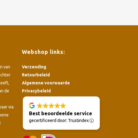
Webshop links:
n van
Verzending
achter
Retourbeleid
eeft,
Algemene voorwaarde
an de
Privacybeleid
4.8
baar via
Best beoordeelde service
roene
gecertificeerd door: Trustindex
i