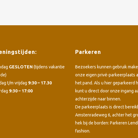
ningstijden:
Parkeren
ndag
GESLOTEN
(tijdens vakantie
Bezoekers kunnen gebruik make
ode)
onze eigen privé-parkeerplaats 
dag t/m vrijdag
9:30 – 17.30
het pand. Als u hier geparkeerd h
rdag
9:30 – 17:00
kunt u direct door onze ingang a
achterzijde naar binnen.
De parkeerplaats is direct bereik
Amstenradeweg 6, achter het g
hek bij de borden: Parkeren Lend
fashion.