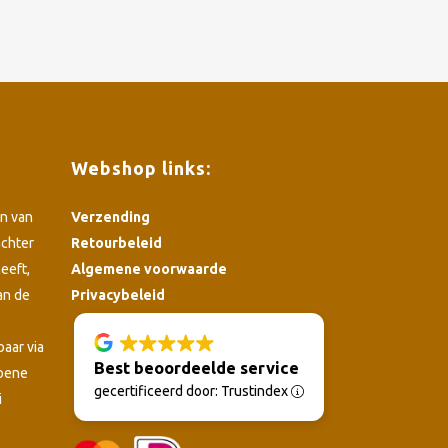
Webshop links:
n van
Verzending
achter
Retourbeleid
eeft,
Algemene voorwaarde
an de
Privacybeleid
4.8
baar via
Best beoordeelde service
roene
gecertificeerd door: Trustindex
i