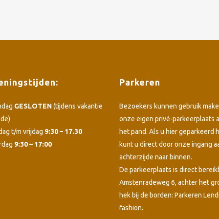
ningstijden:
Parkeren
ndag
GESLOTEN
(tijdens vakantie
Bezoekers kunnen gebruik make
ode)
onze eigen privé-parkeerplaats 
dag t/m vrijdag
9:30 – 17.30
het pand. Als u hier geparkeerd h
rdag
9:30 – 17:00
kunt u direct door onze ingang a
achterzijde naar binnen.
De parkeerplaats is direct bereik
Amstenradeweg 6, achter het g
hek bij de borden: Parkeren Lend
fashion.