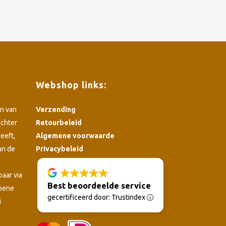
Webshop links:
n van
Verzending
achter
Retourbeleid
eeft,
Algemene voorwaarde
an de
Privacybeleid
4.8
baar via
Best beoordeelde service
roene
gecertificeerd door: Trustindex
i