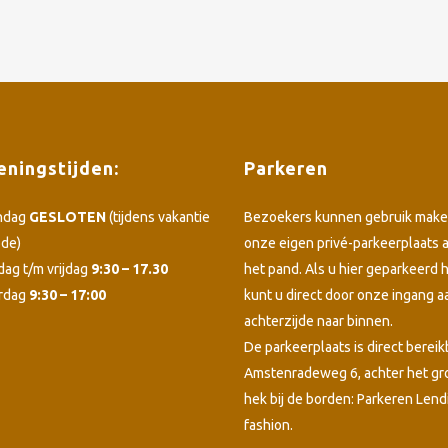
ningstijden:
Parkeren
ndag
GESLOTEN
(tijdens vakantie
Bezoekers kunnen gebruik make
ode)
onze eigen privé-parkeerplaats 
dag t/m vrijdag
9:30 – 17.30
het pand. Als u hier geparkeerd h
rdag
9:30 – 17:00
kunt u direct door onze ingang a
achterzijde naar binnen.
De parkeerplaats is direct bereik
Amstenradeweg 6, achter het g
hek bij de borden: Parkeren Lend
fashion.