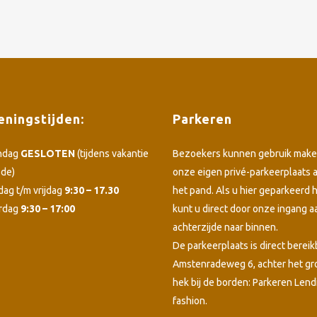
ningstijden:
Parkeren
ndag
GESLOTEN
(tijdens vakantie
Bezoekers kunnen gebruik make
ode)
onze eigen privé-parkeerplaats 
dag t/m vrijdag
9:30 – 17.30
het pand. Als u hier geparkeerd h
rdag
9:30 – 17:00
kunt u direct door onze ingang a
achterzijde naar binnen.
De parkeerplaats is direct bereik
Amstenradeweg 6, achter het g
hek bij de borden: Parkeren Lend
fashion.