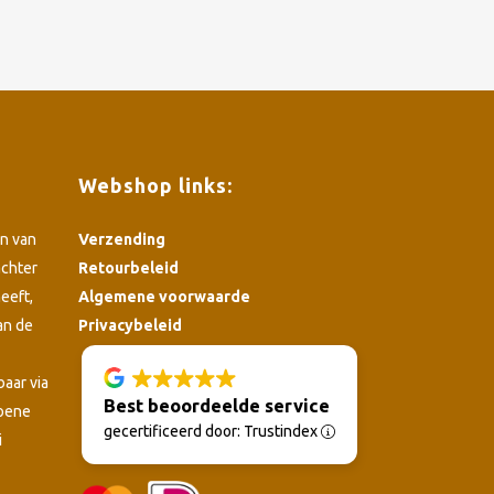
Webshop links:
n van
Verzending
achter
Retourbeleid
eeft,
Algemene voorwaarde
an de
Privacybeleid
4.8
baar via
Best beoordeelde service
roene
gecertificeerd door: Trustindex
i