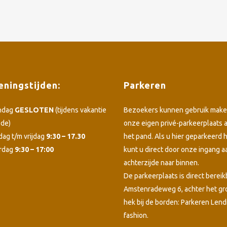
ningstijden:
Parkeren
ndag
GESLOTEN
(tijdens vakantie
Bezoekers kunnen gebruik make
ode)
onze eigen privé-parkeerplaats 
dag t/m vrijdag
9:30 – 17.30
het pand. Als u hier geparkeerd h
rdag
9:30 – 17:00
kunt u direct door onze ingang a
achterzijde naar binnen.
De parkeerplaats is direct bereik
Amstenradeweg 6, achter het g
hek bij de borden: Parkeren Lend
fashion.