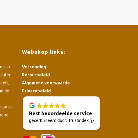
Webshop links:
n van
Verzending
achter
Retourbeleid
eeft,
Algemene voorwaarde
an de
Privacybeleid
4.8
baar via
Best beoordeelde service
roene
gecertificeerd door: Trustindex
i