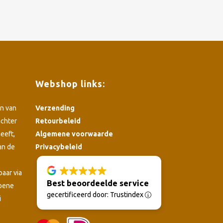
Webshop links:
n van
Verzending
achter
Retourbeleid
eeft,
Algemene voorwaarde
an de
Privacybeleid
4.8
baar via
Best beoordeelde service
roene
gecertificeerd door: Trustindex
i