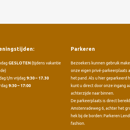
ningstijden:
Parkeren
ndag
GESLOTEN
(tijdens vakantie
Bezoekers kunnen gebruik make
ode)
onze eigen privé-parkeerplaats 
dag t/m vrijdag
9:30 – 17.30
het pand. Als u hier geparkeerd h
rdag
9:30 – 17:00
kunt u direct door onze ingang a
achterzijde naar binnen.
De parkeerplaats is direct bereik
Amstenradeweg 6, achter het g
hek bij de borden: Parkeren Lend
fashion.