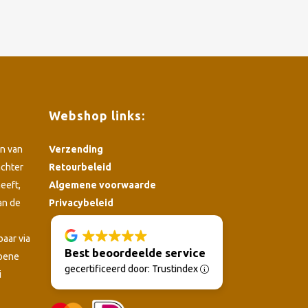
Webshop links:
n van
Verzending
achter
Retourbeleid
eeft,
Algemene voorwaarde
an de
Privacybeleid
4.8
baar via
Best beoordeelde service
roene
gecertificeerd door: Trustindex
i