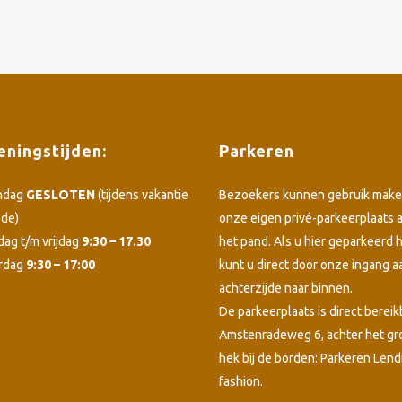
ningstijden:
Parkeren
ndag
GESLOTEN
(tijdens vakantie
Bezoekers kunnen gebruik make
ode)
onze eigen privé-parkeerplaats 
dag t/m vrijdag
9:30 – 17.30
het pand. Als u hier geparkeerd h
rdag
9:30 – 17:00
kunt u direct door onze ingang a
achterzijde naar binnen.
De parkeerplaats is direct bereik
Amstenradeweg 6, achter het g
hek bij de borden: Parkeren Lend
fashion.