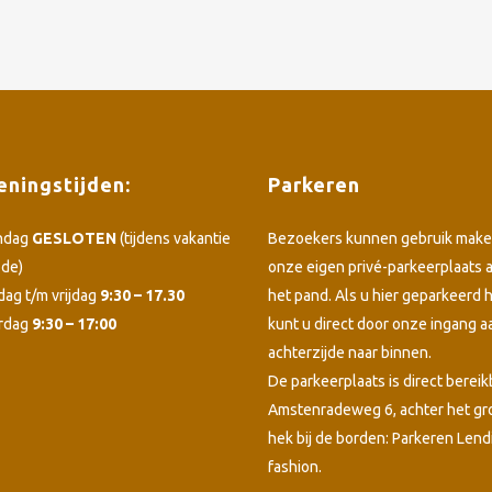
ningstijden:
Parkeren
ndag
GESLOTEN
(tijdens vakantie
Bezoekers kunnen gebruik make
ode)
onze eigen privé-parkeerplaats 
dag t/m vrijdag
9:30 – 17.30
het pand. Als u hier geparkeerd h
rdag
9:30 – 17:00
kunt u direct door onze ingang a
achterzijde naar binnen.
De parkeerplaats is direct bereik
Amstenradeweg 6, achter het g
hek bij de borden: Parkeren Lend
fashion.