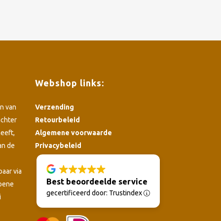
Webshop links:
n van
Verzending
achter
Retourbeleid
eeft,
Algemene voorwaarde
an de
Privacybeleid
4.8
baar via
Best beoordeelde service
roene
gecertificeerd door: Trustindex
i